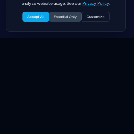
analyze website usage. See our
Privacy Policy
.
Accept All
Essential Only
Customize
Lancez votre activité et faites-la grandir en he
Programmes de fidélité, paiements, e-signature, Auto-Pi
tout ce qu'il vous faut pour garder vos clients et dével