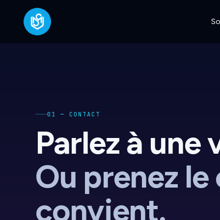
So
Passer au formulaire de contact
01
—
CONTACT
Parlez à une 
Ou prenez le
convient.